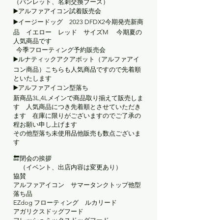
（パンレット、名刺交換ブース）
▶️アルファアイコン試着販売会
▶️イージードッグ 2023 DFDX2今期発売新商
品 イエロー レッド サイズM 今期夏の
人気商品です
今季フローティング予約販売会
▶️ルナティックアクアボット（アルファアイ
コン商品）こちらも人気商品ですので先着順
といたします
▶️アルファアイコン型落ち
新商品3L,4Lメインで商品取り揃えて販売しま
す 人気商品につき先着順とさせていただき
ます 在庫に限りがございますのでご了承の
程お願い申し上げます
その他型落ち未使用品他販売も数点ございま
す
🔚閉会の挨拶
（イベント、出店内容は変更あり）
協賛
アルファアイコン サマータンクトップ他型
落ち品
EZdog フローティング ルカリード
アガリクスドッグフード