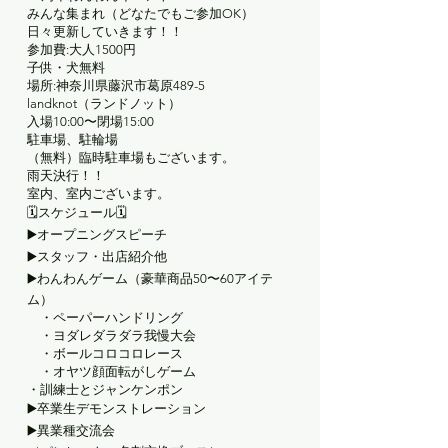
みんな集まれ（どなたでもご参加OK）
日々更新していきます！！
参加費:大人1500円
子供・犬無料
場所:神奈川県藤沢市葛原489-5
landknot（ランドノット）
入場10:00〜閉場15:00
駐車場、駐輪場
（無料）臨時駐車場もございます。
雨天決行！！
室内、室内ございます。
🗓スケジュール🗓
▶️オープニングスピーチ
▶️スタッフ・出店紹介他
▶️わんわんゲーム（豪華商品50〜60アイテ
ム）
・ペーパーハンドリング
・ヨダレダラダラ我慢大会
・ボールコロコロレース
・オヤツ顔面転がしゲーム
・訓練士とジャンケンポン
▶️卒業生デモンストレーション
▶️異業種交流会