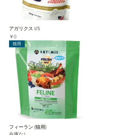
アガリクス I/S
価格
￥0
猫用
フィーラン (猫用)
在庫なし