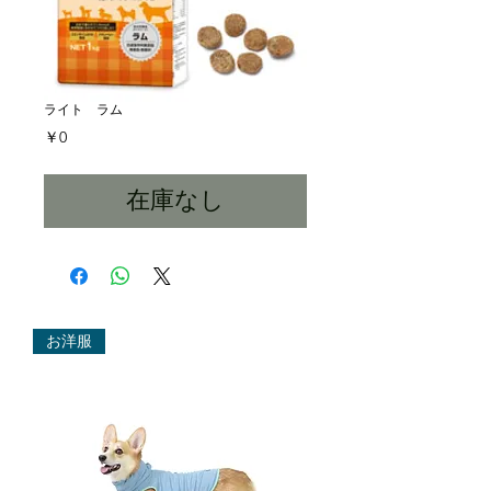
ライト ラム
価
￥0
格
在庫なし
お洋服